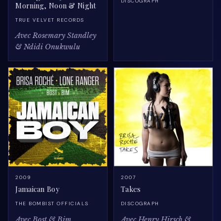
DISCOGRAPH
Morning, Noon & Night
TRUE VELVET RECORDS
Avec Rosemary Standley
& Ndidi Onukwulu
2009
2007
Jamaican Boy
Takes
THE BOMBIST OFFICIALS
DISCOGRAPH
Avec Bost & Bim
Avec Henry Hirsch &