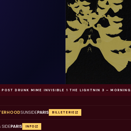
 DRUNK MIME
·
INVISIBLE 1
·
THE LIGHTNIN 3 – MORNING, NOO
STERHOOD
SUNSIDE
PARIS
BILLETERIE
 SIDE
PARIS
INFO