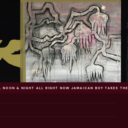
N & NIGHT
·
ALL RIGHT NOW
·
JAMAICAN BOY
·
TAKES
·
THE CHAS