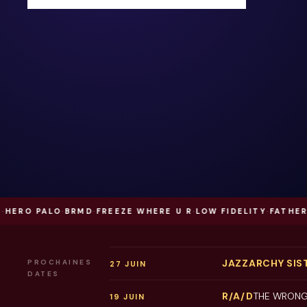
 PALO
·
BRMD
·
FREEZE WHERE U R
·
LOW FIDELITY
·
FATHER
·
POST
JAZZARCHY SI
PROCHAINES
27 JUIN
DATES
R/A/D
THE WRONG
19 JUIN