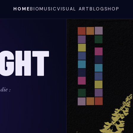
HOME
BIO
MUSIC
VISUAL ART
BLOG
SHOP
IGHT
die :